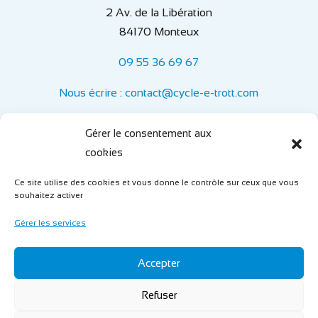
2 Av. de la Libération
84170 Monteux
09 55 36 69 67
Nous écrire : contact@cycle-e-trott.com
Informations
Gérer le consentement aux
Horaires :
cookies
Lundi au vendredi : 9h-12h et de 14h-18h
Ce site utilise des cookies et vous donne le contrôle sur ceux que vous
souhaitez activer
Mentions légales
Gérer les services
Gestion des cookies
Accepter
Refuser