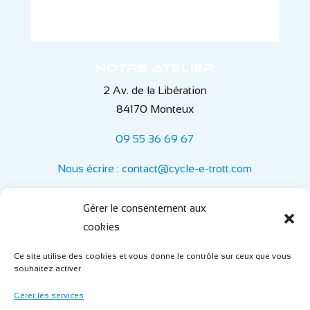
Notre atelier
2 Av. de la Libération
84170 Monteux
09 55 36 69 67
Nous écrire : contact@cycle-e-trott.com
Informations
Gérer le consentement aux
Horaires :
cookies
Lundi au vendredi : 9h-12h et de 14h-18h
Ce site utilise des cookies et vous donne le contrôle sur ceux que vous
souhaitez activer
Mentions légales
Gérer les services