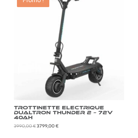
1990,00 €.
1850,00 €.
TROTTINETTE ELECTRIQUE
DUALTRON THUNDER 2 – 72V
40Ah
Le
Le
3990,00
€
3799,00
€
prix
prix