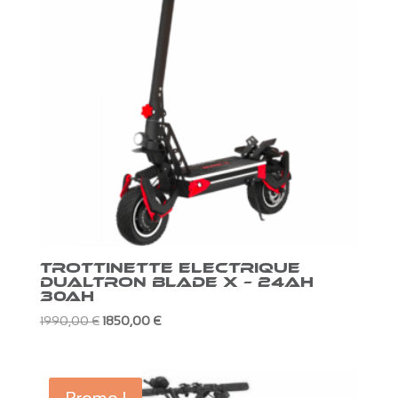
TROTTINETTE ELECTRIQUE
DUALTRON BLADE X – 24Ah
30Ah
Le
Le
1990,00
€
1850,00
€
prix
prix
initial
actuel
était :
est :
Promo !