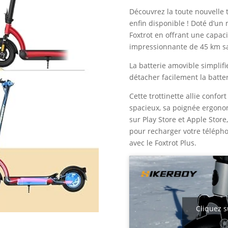
initial
Découvrez la toute nouvelle t
était :
enfin disponible ! Doté d’un 
820,00
Foxtrot en offrant une capac
impressionnante de 45 km s
La batterie amovible simplif
détacher facilement la batter
Cette trottinette allie confor
spacieux, sa poignée ergono
sur Play Store et Apple Stor
pour recharger votre télépho
avec le Foxtrot Plus.
Cliquez s