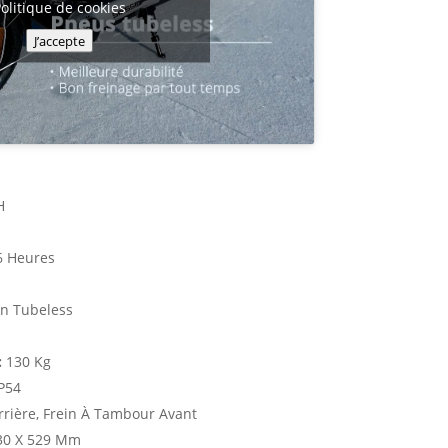
olitique de cookies
J’accepte
H
6 Heures
n Tubeless
:
130 Kg
P54
rrière, Frein À Tambour Avant
30 X 529 Mm