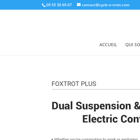
09 55 36 69 67
contact@cycle-e-trott.com
ACCUEIL
QUI S