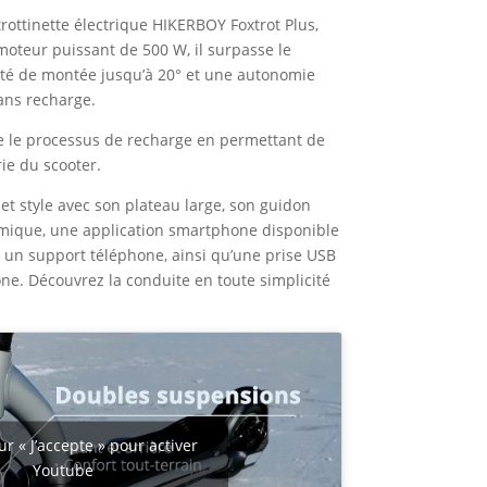
actuel
rottinette électrique HIKERBOY Foxtrot Plus,
est :
moteur puissant de 500 W, il surpasse le
 €.
750,00 €.
ité de montée jusqu’à 20° et une autonomie
ans recharge.
ie le processus de recharge en permettant de
ie du scooter.
t et style avec son plateau large, son guidon
mique, une application smartphone disponible
e, un support téléphone, ainsi qu’une prise USB
ne. Découvrez la conduite en toute simplicité
ur « J’accepte » pour activer
Youtube