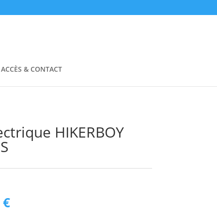
ACCÈS & CONTACT
lectrique HIKERBOY
S
Le
0
€
prix