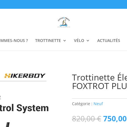
OMMES-NOUS ?
TROTTINETTE
VÉLO
ACTUALITÉS
Trottinette É
FOXTROT PLU
Catégorie :
Neuf
Le
820,00
€
750,0
prix